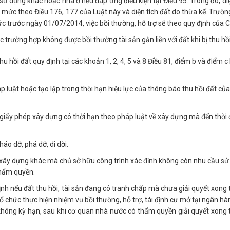
ử dụng khác hoặc nhà ở nếu đáp ứng điều kiện tại Điều 95. Trong đó, diệ
mức theo Điều 176, 177 của Luật này và diện tích đất do thừa kế. Trườn
 trước ngày 01/07/2014, việc bồi thường, hỗ trợ sẽ theo quy định của C
c trường hợp không được bồi thường tài sản gắn liền với đất khi bị thu hồ
hu hồi đất quy định tại các khoản 1, 2, 4, 5 và 8 Điều 81, điểm b và điểm 
háp luật hoặc tạo lập trong thời hạn hiệu lực của thông báo thu hồi đất củ
eo giấy phép xây dựng có thời hạn theo pháp luật về xây dựng mà đến thời
áo dỡ, phá dỡ, di dời.
nh xây dựng khác mà chủ sở hữu công trình xác định không còn nhu cầu s
thẩm quyền.
h nếu đất thu hồi, tài sản đang có tranh chấp mà chưa giải quyết xong th
 tổ chức thực hiện nhiệm vụ bồi thường, hỗ trợ, tái định cư mở tại ngân h
hông kỳ hạn, sau khi cơ quan nhà nước có thẩm quyền giải quyết xong t