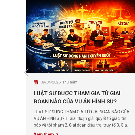
09/04/2026, Thứ năm
 -
LUẬT SƯ ĐƯỢC THAM GIA TỪ GIAI
H
ĐOẠN NÀO CỦA VỤ ÁN HÌNH SỰ?
n
LUẬT SƯ ĐƯỢC THAM GIA TỪ GIAI ĐOẠN NÀO CỦA
i
VỤ ÁN HÌNH SỰ? 1. Giai đoạn giải quyết tố giác, tin
đối
báo về tội phạm 2. Giai đoạn điều tra, truy tố 3. Giai
đoạn xét xử (sơ thẩm, phúc thẩm) 4. Các
Xem thêm