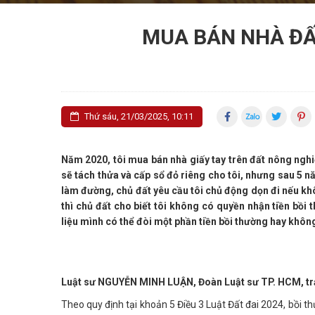
MUA BÁN NHÀ ĐẤT
Thứ sáu, 21/03/2025, 10:11
Năm 2020, tôi mua bán nhà giấy tay trên đất nông nghi
sẽ tách thửa và cấp sổ đỏ riêng cho tôi, nhưng sau 5 n
làm đường, chủ đất yêu cầu tôi chủ động dọn đi nếu kh
thì chủ đất cho biết tôi không có quyền nhận tiền bồi
liệu mình có thể đòi một phần tiền bồi thường hay khôn
Luật sư NGUYỄN MINH LUẬN, Đoàn Luật sư TP. HCM, trả
Theo quy định tại khoản 5 Điều 3 Luật Đất đai 2024, bồi th