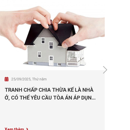
25/09/2025, Thứ năm
2
TRANH CHẤP CHIA THỪA KẾ LÀ NHÀ
Ngư
Ở, CÓ THỂ YÊU CẦU TÒA ÁN ÁP DỤNG
tại
GIÁ THỊ TRƯỜNG KHÔNG?
Vợ n
nước
các đ
Xem thêm
Xem