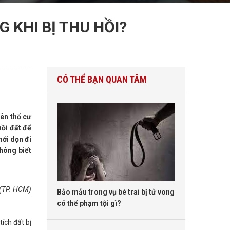
 KHI BỊ THU HỒI?
CÓ THỂ BẠN QUAN TÂM
lên thổ cư
hồi đất để
mới dọn đi
hông biết
 (TP. HCM)
Bảo mẫu trong vụ bé trai bị tử vong
có thể phạm tội gì?
ích đất bị