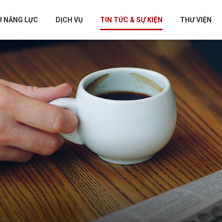
Ơ NĂNG LỰC
DỊCH VỤ
TIN TỨC & SỰ KIỆN
THƯ VIỆN