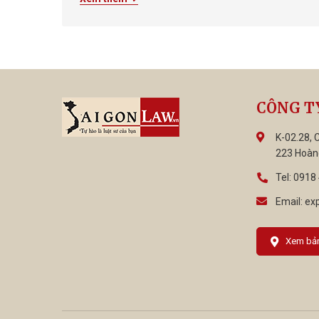
 quả
trường hợp bắt buộc phải có người bào chữa Như
vậy, trong các vụ án hình sự ...........................................
CÔNG T
K-02.28, 
223 Hoàn
Tel:
0918 
Email:
ex
Xem bả