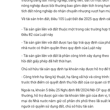
thường bằng đất nông nghiệp, bằng tiền, đất có mục đích s
nông nghiệp được bồi thường bao gồm diện tích trong hạn 
tích đất nông nghiệp do nhận chuyển nhượng vượt hạn mức
Về tài sản trên đất, Điều 105 Luật Đất đai 2025 quy định cá
- Tài sản gắn liền với đất thuộc một trong các trường hợp t
Điều 82 của Luật này.
- Tài sản gắn liền với đất được tạo lập trái quy định của p
nhà nước có thẩm quyền theo quy định của Luật này.
- Tài sản gắn liền với đất là phần công trình xây dựng th
hồi đất giấy phép đã hết thời hạn.
Chủ sở hữu tài sản quy định tại khoản này được hỗ trợ để th
- Công trình hạ tầng kỹ thuật, hạ tầng xã hội và công trì
trước thời điểm có quyết định thu hồi đất của cơ quan có 
Ngoài ra, khoản 5 Điều 25 Nghị định 88/2024/NĐ-CP quy địn
thường, hỗ trợ được gửi vào tài khoản tiền gửi của đơn vị,
mại do Nhà nước nắm giữ cổ phần chi phối theo lãi suất k
người có quyền sử dụng đất, chủ sở hữu tài sản.