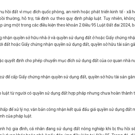
 hồi đất vì mục đích quốc phòng, an ninh hoặc phát triển kinh tế - xã hội 
ồi thường, hỗ trợ, tái định cư theo quy định pháp luật. Tuy nhiên, khôn
áp ứng một trong các điều kiện theo khoản 2 Điều 95 Luật Đất đai 2024, 
g nhận quyền sở hữu nhà ở và quyền sử dụng đất ở hoặc Giấy chứng nh
với đất hoặc Giấy chứng nhận quyền sử dụng đất, quyền sở hữu tài sản gắn
hoặc quyết định cho phép chuyển mục đích sử dụng đất của cơ quan nhà n
cứ để cấp Giấy chứng nhận quyền sử dụng đất, quyền sở hữu tài sản gắn 
p luật từ người có quyền sử dụng đất hợp pháp nhưng chưa hoàn thành t
chấp để xử lý nợ; văn bản công nhận kết quả đấu giá quyền sử dụng đất
ịnh của pháp luật.
ịnh hộ gia đình, cá nhân đang sử dụng đất nông nghiệp khi bị thu hồi s