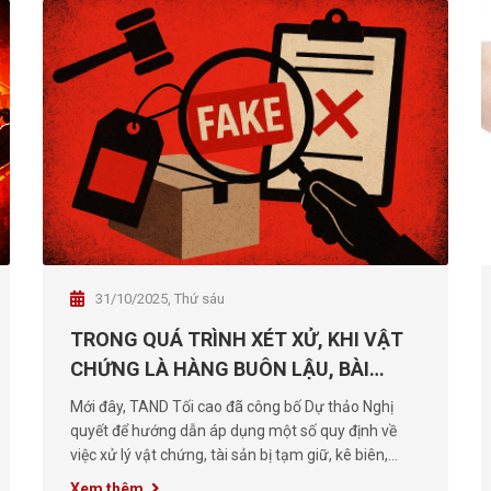
31/10/2025, Thứ sáu
TRONG QUÁ TRÌNH XÉT XỬ, KHI VẬT
CHỨNG LÀ HÀNG BUÔN LẬU, BÀI
TOÁN ĐẶT RA LÀ LÀM SAO XỬ LÝ
Mới đây, TAND Tối cao đã công bố Dự thảo Nghị
NGHIÊM MÀ VẪN TRÁNH LÃNG PHÍ
quyết để hướng dẫn áp dụng một số quy định về
việc xử lý vật chứng, tài sản bị tạm giữ, kê biên,
phong tỏa trong quá trình xét xử. Bản Dự thảo
Xem thêm