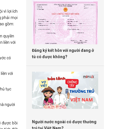
vì lợi ích
g phải mọi
bao gồm:
ận quyền
 liền với
Đăng ký kết hôn với người đang ở
tù có được không?
ước có
liền với
hủ tục
 mà người
Người nước ngoài có được thường
ẽ được bồi
trú tại Việt Nam?