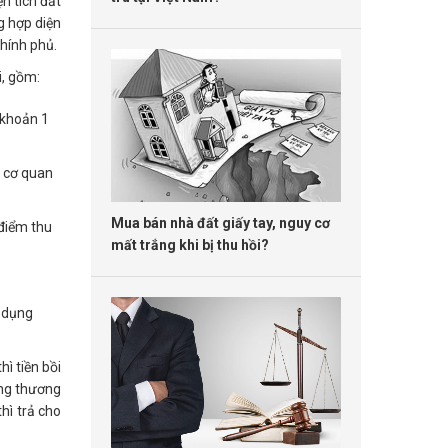
n tích đất
g hợp diện
hính phủ.
i, gồm:
c khoản 1
a cơ quan
Mua bán nhà đất giấy tay, nguy cơ
 điểm thu
mất trắng khi bị thu hồi?
ử dụng
ì tiền bồi
àng thương
hì trả cho