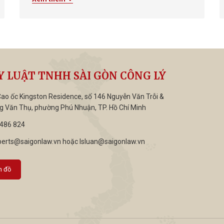
đang thu hút rất nhiều sự quan tâm của dư luận,
đặc biệt của giới pháp lý khi đề cập đến nội dung
đáng chú ý này. Trong đó, phần nội dung đề xuất
phương án không nhất thiết phải tiêu hủy vật
chứng là hàng buôn lậu có giá trị sử dụng đang làm
dấy...
Y LUẬT TNHH SÀI GÒN CÔNG LÝ
Cao ốc Kingston Residence, số 146 Nguyễn Văn Trỗi &
g Văn Thụ, phường Phú Nhuận, TP. Hồ Chí Minh
486 824
perts@saigonlaw.vn
hoặc
lsluan@saigonlaw.vn
n đồ