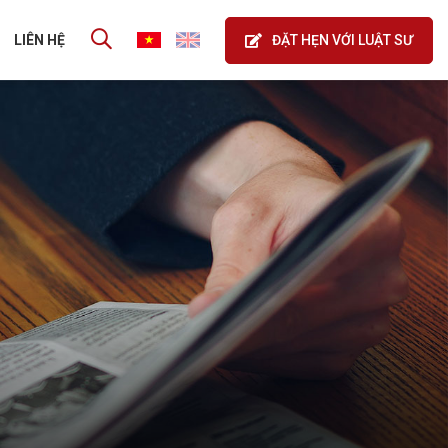
ĐẶT HẸN VỚI LUẬT SƯ
LIÊN HỆ