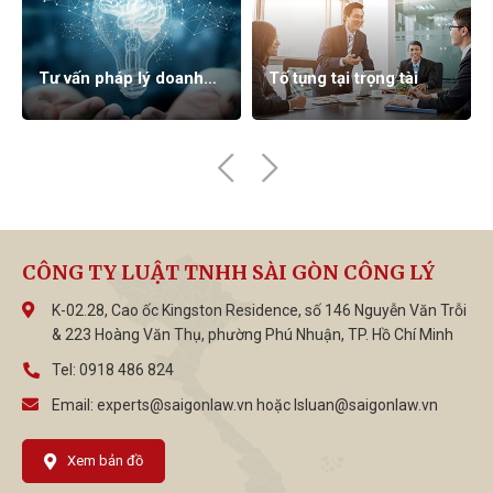
Tư vấn pháp lý doanh
Tố tụng tại trọng tài
nghiệp
CÔNG TY LUẬT TNHH SÀI GÒN CÔNG LÝ
K-02.28, Cao ốc Kingston Residence, số 146 Nguyễn Văn Trỗi
& 223 Hoàng Văn Thụ, phường Phú Nhuận, TP. Hồ Chí Minh
Tel:
0918 486 824
Email:
experts@saigonlaw.vn
hoặc
lsluan@saigonlaw.vn
Xem bản đồ